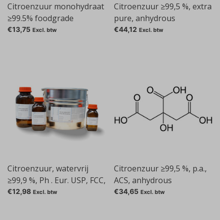
Citroenzuur monohydraat
Citroenzuur ≥99,5 %, extra
≥99.5% foodgrade
pure, anhydrous
€13,75
€44,12
Excl. btw
Excl. btw
Citroenzuur, watervrij
Citroenzuur ≥99,5 %, p.a.,
≥99,9 %, Ph . Eur. USP, FCC,
ACS, anhydrous
Ultra Puur
€12,98
€34,65
Excl. btw
Excl. btw