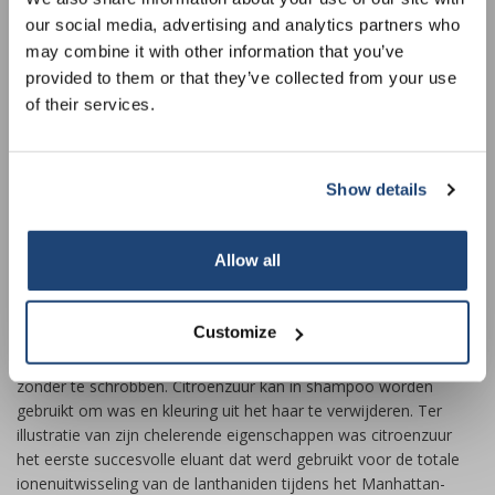
informed about our new products, and
pH-waarde van een normaal basische kleurstof in evenwicht te
our social media, advertising and analytics partners who
receive a 10% discount on your next
brengen.
may combine it with other information that you’ve
purchase for all chemical products from
-Reinigings- en chelaatvormer
provided to them or that they’ve collected from your use
our own brand 😀
of their services.
Citroenzuur is een uitstekend chelaatvormer dat metalen bindt
door ze oplosbaar te maken. Het wordt gebruikt om kalkaanslag
van ketels en verdampers te verwijderen. Het kan worden
Show details
gebruikt om water te behandelen, wat het nuttig maakt bij het
verbeteren van de effectiviteit van zepen en wasmiddelen. Door
Subscribe
de metalen in hard water te cheleren, kunnen deze
Allow all
reinigingsmiddelen schuim produceren en beter werken zonder
Your discount is valid with a minimum order value of
dat waterontharding nodig is. Citroenzuur is het actieve
€50.00
ingrediënt in sommige schoonmaakoplossingen voor
Customize
badkamers en keukens. Een oplossing met een concentratie van
zes procent citroenzuur verwijdert hardwatervlekken uit glas
zonder te schrobben. Citroenzuur kan in shampoo worden
gebruikt om was en kleuring uit het haar te verwijderen. Ter
illustratie van zijn chelerende eigenschappen was citroenzuur
het eerste succesvolle eluant dat werd gebruikt voor de totale
ionenuitwisseling van de lanthaniden tijdens het Manhattan-