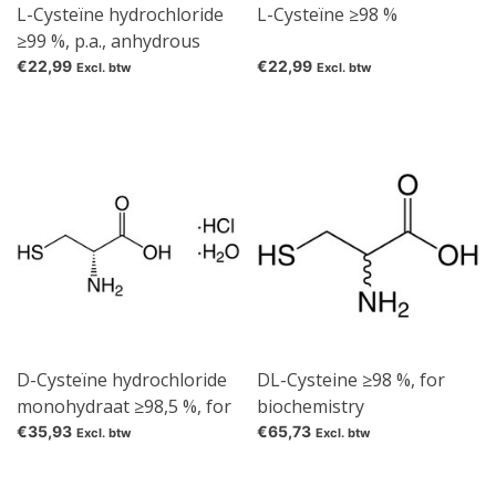
L-Cysteïne hydrochloride
L-Cysteïne ≥98 %
≥99 %, p.a., anhydrous
€22,99
€22,99
Excl. btw
Excl. btw
D-Cysteïne hydrochloride
DL-Cysteine ≥98 %, for
monohydraat ≥98,5 %, for
biochemistry
biochemistry
€35,93
€65,73
Excl. btw
Excl. btw