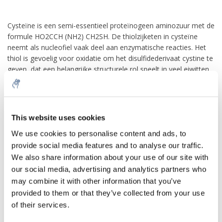
Cysteïne is een semi-essentieel proteïnogeen aminozuur met de
formule HO2CCH (NH2) CH2SH. De thiolzijketen in cysteïne
neemt als nucleofiel vaak deel aan enzymatische reacties. Het
thiol is gevoelig voor oxidatie om het disulfidederivaat cystine te
geven, dat een belangrijke structurele rol speelt in veel eiwitten.
Bij gebruik als levensmiddelenadditief heeft het het E-nummer
E920. Het is gecodeerd door de codons UGU en UGC.
10% discount on your next
Cysteine ​​heeft dezelfde structuur als
serine
, maar met een van
order
This website uses cookies
zijn zuurstofatomen vervangen door
zwavel
; vervanging ervan
door selenium geeft selenocysteïne. Net als andere natuurlijke
We use cookies to personalise content and ads, to
proteïnogene aminozuren heeft cysteïne een chiraliteit in de
provide social media features and to analyse our traffic.
Sign up for our newsletter to stay
oudere d / l-notatie op basis van homologie met d- en l-
We also share information about your use of our site with
informed about our new products, and
glyceraldehyde. In het nieuwere R / S-systeem voor het
our social media, advertising and analytics partners who
receive a 10% discount on your next
aanduiden van chiraliteit, gebaseerd op de atoomaantallen van
may combine it with other information that you’ve
purchase for all chemical products from
atomen nabij de asymmetrische koolstof, hebben cysteïne (en
provided to them or that they’ve collected from your use
our own brand 😀
selenocysteïne) R-chiraliteit, vanwege de aanwezigheid van
of their services.
zwavel (of selenium) als tweede buur van de asymmetrische
koolstof . De resterende chirale aminozuren, met lichtere