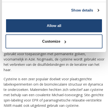
atomen op die positie, hebben S-chiraliteit.
Show details
Cysteïne, voornamelijk het l-enantiomeer, is een voorloper in de
Subscribe
voedings-, farmaceutische en persoonlijke verzorgingsindustrie.
Een van de grootste toepassingen is de productie van smaken.
Allow all
De reactie van cysteïne met suikers in een Maillard-reactie levert
Your discount is valid with a minimum order value of
bijvoorbeeld vleessmaken op. L-Cysteine wordt ook gebruikt als
€50.00
verwerkingshulpmiddel bij het bakken.
Customize
Op het gebied van persoonlijke verzorging wordt cysteïne
gebruikt voor toepassingen met permanente golven,
voornamelijk in Azië. Nogmaals, de cysteïne wordt gebruikt voor
het verbreken van de disulfidebindingen in de keratine van het
haar.
Cysteïne is een zeer populair doelwit voor plaatsgerichte
labelexperimenten om de biomoleculaire structuur en dynamica
te onderzoeken. Maleimiden hechten zich selectief aan cysteïne
met behulp van een covalente Michael-toevoeging. Site-gerichte
spin-labeling voor EPR of paramagnetische relaxatie-versterkte
NMR maakt ook uitgebreid gebruik van cysteïne.