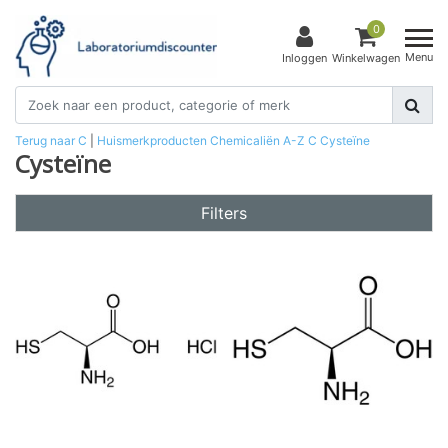
0
Menu
Inloggen
Winkelwagen
Terug naar C
|
Huismerkproducten
Chemicaliën
A-Z
C
Cysteïne
Cysteïne
Filters