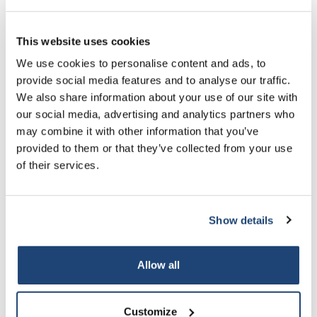
Bereiding
This website uses cookies
De verbinding kan worden bereid door ijzer-metaalpoeder te
behandelen met
salpeterzuur
.
We use cookies to personalise content and ads, to
provide social media features and to analyse our traffic.
Fe + 4 HNO3 → Fe (NO3) 3 + NO + 2 H2O.
We also share information about your use of our site with
our social media, advertising and analytics partners who
Toepassingen
may combine it with other information that you’ve
-In het laboratorium
provided to them or that they’ve collected from your use
of their services.
IJzer(II)nitraat is de katalysator bij uitstek voor de synthese van
natriumamide uit een oplossing van natrium in ammoniak:
2 NH3 + 2 Na → 2 NaNH2 + H2
Show details
Bepaalde kleien geïmpregneerd met ferri-nitraat bleken nuttige
oxidatiemiddelen te zijn bij organische synthese. Zo is ferri-
Allow all
nitraat op Montmorilloniet - een reagens genaamd "Clayfen" -
gebruikt voor de oxidatie van alcoholen tot aldehyden en thiolen
tot disulfiden.
Customize