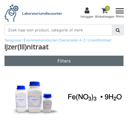
0
Menu
Inloggen
Winkelwagen
Terug naar I
|
Huismerkproducten
Chemicaliën
A-Z
I
IJzer(III)nitraat
IJzer(III)nitraat
Filters