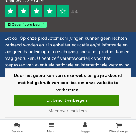
Reviews 273 - Goed
4.4
Geverifieerd bedrijf
Let op! Op onze productomschrijvingen kunnen geen rechten
verleend worden en zijn enkel ter educatie en/of informatie en
zijn geen handleiding of omschrijving hoe u het product kan en
mag gebruiken. U bent zelf verantwoordelijk voor het
toepassen van eventuele nationale en internationale wetgeving
omtrent het gebruik van chemicaliën.
Door het gebruiken van onze website, ga je akkoord
met het gebruik van cookies om onze website te
Copyright © 2026 - Laboratorium Discounter - All rights reserved - Theme by
verbeteren.
InStijl Media
|
Alle bedragen zijn exclusief BTW
Dit bericht verbergen
Meer over cookies »
Service
Menu
Inloggen
Winkelwagen