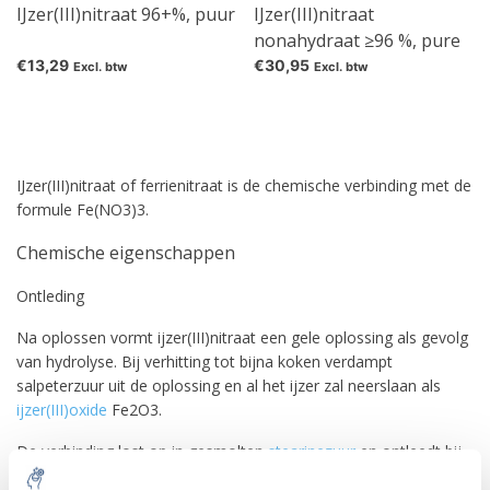
IJzer(III)nitraat 96+%, puur
IJzer(III)nitraat
nonahydraat ≥96 %, pure
€13,29
€30,95
Excl. btw
Excl. btw
IJzer(III)nitraat of ferrienitraat is de chemische verbinding met de
formule Fe(NO3)3.
Chemische eigenschappen
Ontleding
Na oplossen vormt ijzer(III)nitraat een gele oplossing als gevolg
van hydrolyse. Bij verhitting tot bijna koken verdampt
salpeterzuur uit de oplossing en al het ijzer zal neerslaan als
ijzer(III)oxide
Fe2O3.
De verbinding lost op in gesmolten
stearinezuur
en ontleedt bij
ongeveer 120 ° C tot ijzer (III)oxide-hydroxide FeO(OH).