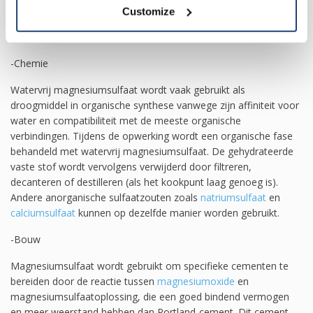
Magnesiumsulfaat wordt gebruikt als brouwzout bij het maken
Customize
van bier. Het kan ook worden gebruikt als coagulans voor het
maken van tofu.
-Chemie
Watervrij magnesiumsulfaat wordt vaak gebruikt als
droogmiddel in organische synthese vanwege zijn affiniteit voor
water en compatibiliteit met de meeste organische
verbindingen. Tijdens de opwerking wordt een organische fase
behandeld met watervrij magnesiumsulfaat. De gehydrateerde
vaste stof wordt vervolgens verwijderd door filtreren,
decanteren of destilleren (als het kookpunt laag genoeg is).
Andere anorganische sulfaatzouten zoals
natriumsulfaat
en
calciumsulfaat
kunnen op dezelfde manier worden gebruikt.
-Bouw
Magnesiumsulfaat wordt gebruikt om specifieke cementen te
bereiden door de reactie tussen
magnesiumoxide
en
magnesiumsulfaatoplossing, die een goed bindend vermogen
en meer weerstand hebben dan Portland-cement. Dit cement