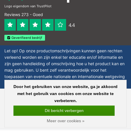
Logo eigendom van TrustPilot
Reviews 273 - Goed
4.4
Geverifieerd bedrijf
Let op! Op onze productomschrijvingen kunnen geen rechten
verleend worden en zijn enkel ter educatie en/of informatie en
zijn geen handleiding of omschrijving hoe u het product kan en
mag gebruiken. U bent zelf verantwoordelijk voor het
toepassen van eventuele nationale en internationale wetgeving
omtrent het gebruik van chemicaliën.
Door het gebruiken van onze website, ga je akkoord
met het gebruik van cookies om onze website te
Copyright © 2026 - Laboratorium Discounter - All rights reserved - Theme by
verbeteren.
InStijl Media
|
Alle bedragen zijn exclusief BTW
Dit bericht verbergen
Meer over cookies »