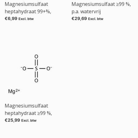
Magnesiumsulfaat
Magnesiumsulfaat ≥99 %,
heptahydraat 99+%,
p.a. watervrij
foodgrade
€6,99
€29,69
Excl. btw
Excl. btw
Magnesiumsulfaat
heptahydraat ≥99 %,
Ph.Eur., USP, BP
€25,99
Excl. btw