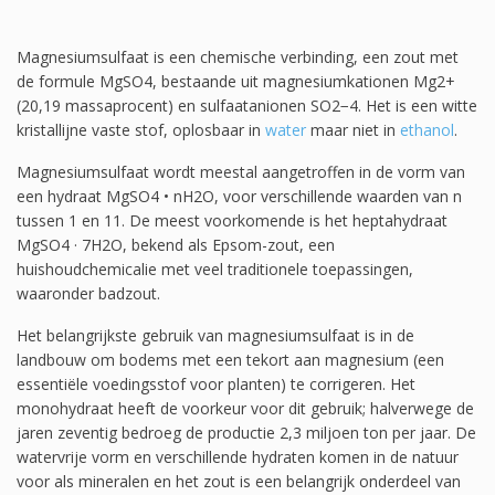
Magnesiumsulfaat is een chemische verbinding, een zout met
de formule MgSO4, bestaande uit magnesiumkationen Mg2+
(20,19 massaprocent) en sulfaatanionen SO2−4. Het is een witte
kristallijne vaste stof, oplosbaar in
water
maar niet in
ethanol
.
Magnesiumsulfaat wordt meestal aangetroffen in de vorm van
een hydraat MgSO4 • nH2O, voor verschillende waarden van n
tussen 1 en 11. De meest voorkomende is het heptahydraat
MgSO4 · 7H2O, bekend als Epsom-zout, een
huishoudchemicalie met veel traditionele toepassingen,
waaronder badzout.
Het belangrijkste gebruik van magnesiumsulfaat is in de
landbouw om bodems met een tekort aan magnesium (een
essentiële voedingsstof voor planten) te corrigeren. Het
monohydraat heeft de voorkeur voor dit gebruik; halverwege de
jaren zeventig bedroeg de productie 2,3 miljoen ton per jaar. De
watervrije vorm en verschillende hydraten komen in de natuur
voor als mineralen en het zout is een belangrijk onderdeel van