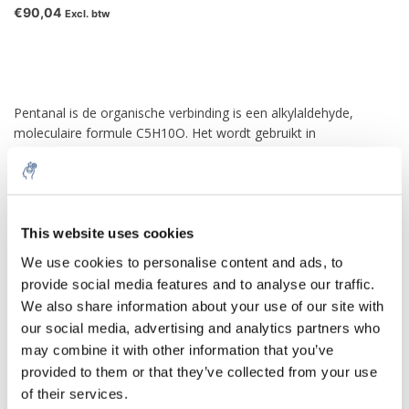
€90,04
Excl. btw
Pentanal is de organische verbinding is een alkylaldehyde,
moleculaire formule C5H10O. Het wordt gebruikt in
smaakstoffen, harschemie en rubberversnellers. De geur wordt
beschreven als gefermenteerd, bruinachtig, fruitig, nootachtig,
bes.
Pentanal wordt gebruikt in diverse smaken (bijv. Fruitsmaken) en
This website uses cookies
als vulkanisatieversneller.
We use cookies to personalise content and ads, to
2-Propyl-2-heptenal wordt verkregen uit pentanal door
provide social media features and to analyse our traffic.
condensatie van aldol, dat wordt gehydrogeneerd tot het
We also share information about your use of our site with
verzadigde vertakte 2-propylheptanol. Deze alcohol dient als
our social media, advertising and analytics partners who
uitgangsmateriaal voor de PVC-weekmaker di-2-
may combine it with other information that you’ve
propylheptylftalaat (DPHP).
provided to them or that they’ve collected from your use
of their services.
Valeraldehyde wordt geoxideerd tot valeriaanzuur.