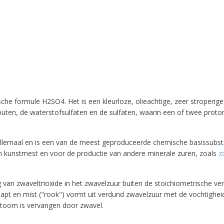
he formule H2SO4. Het is een kleurloze, olieachtige, zeer stroperige
outen, de waterstofsulfaten en de sulfaten, waarin een of twee proto
 allemaal en is een van de meest geproduceerde chemische basissubst
an kunstmest en voor de productie van andere minerale zuren, zoals
z
ng van zwaveltrioxide in het zwavelzuur buiten de stoichiometrische
napt en mist ("rook") vormt uit verdund zwavelzuur met de vochtighei
atoom is vervangen door zwavel.