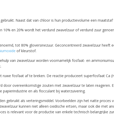
10% discount on your next order
ebruikt. Naast dat van chloor is hun productievolume een maatstaf vo
en 10% en 20% wordt het verdund zwavelzuur of verdund zuur genoem
Sign up for our newsletter to stay informed about our new
ducts, and receive a 10% discount on your next purchase for
noemd, tot 80% gloversinezuur. Geconcentreerd zwavelzuur heeft ee
chemical products from our own brand 😀
aniumoxide
of kleurstof.
 behulp van zwavelzuur worden voornamelijk fosfaat- en ammoniumsul
Subscrib
.
et ruwe fosfaat af te breken. De reactie produceert superfosfaat Ca 
Your discount is valid with a minimum order value of €50.00
d door overeenkomstige zouten met zwavelzuur te laten reageren. E
 papierindustrie en als flocculant bij waterzuivering.
den gebruikt als verteringsmiddel. Voorbeelden zijn het natte proces 
 zwavelzuur kunnen niet alleen oxidische ertsen, maar ook die met an
es is relevant voor de productie van enkele technisch belangrijke zu