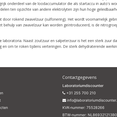
grijk onderdeel van de loodaccumulator die als startaccu in auto's wor
rdelen ten opzichte van andere elektrolyten zijn hun hoge geleidbaarhe
 door rokend zwavelzuur (sulfonering). Het wordt voornamelijk gebr
met behulp van zwavelzuur kan worden geïntroduceerd, is de nitrogro
 laboratoria. Naast zoutzuur en salpeterzuur is het een sterk zuur d
ng en om te roken tijdens verteringen. De sterk dehydraterende werk
Contactgegevens
Laboratoriumdiscounter
en
+31 255 700 210
t
info@laboratoriumdiscounter.
ucten
KVK-nummer: 75528266
BTW-nummer: NL869321213B0