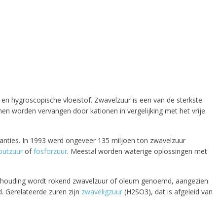
 en hygroscopische vloeistof. Zwavelzuur is een van de sterkste
nen worden vervangen door kationen in vergelijking met het vrije
anties. In 1993 werd ongeveer 135 miljoen ton zwavelzuur
outzuur
of
fosforzuur
. Meestal worden waterige oplossingen met
 verhouding wordt rokend zwavelzuur of oleum genoemd, aangezien
d. Gerelateerde zuren zijn
zwaveligzuur
(H2SO3), dat is afgeleid van