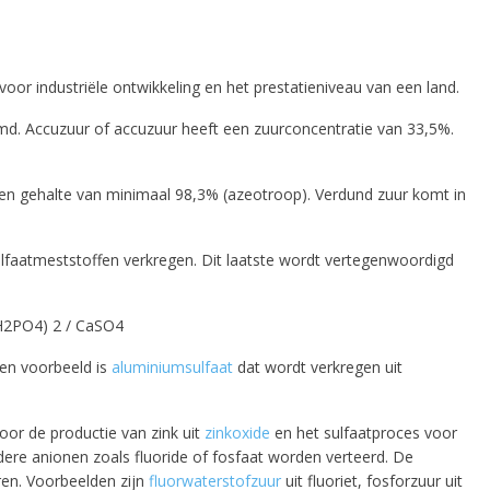
or industriële ontwikkeling en het prestatieniveau van een land.
d. Accuzuur of accuzuur heeft een zuurconcentratie van 33,5%.
 all
n gehalte van minimaal 98,3% (azeotroop). Verdund zuur komt in
faatmeststoffen verkregen. Dit laatste wordt vertegenwoordigd
e
(H2PO4) 2 / CaSO4
en voorbeeld is
aluminiumsulfaat
dat wordt verkregen uit
voor de productie van zink uit
zinkoxide
en het sulfaatproces voor
dere anionen zoals fluoride of fosfaat worden verteerd. De
ren. Voorbeelden zijn
fluorwaterstofzuur
uit fluoriet, fosforzuur uit