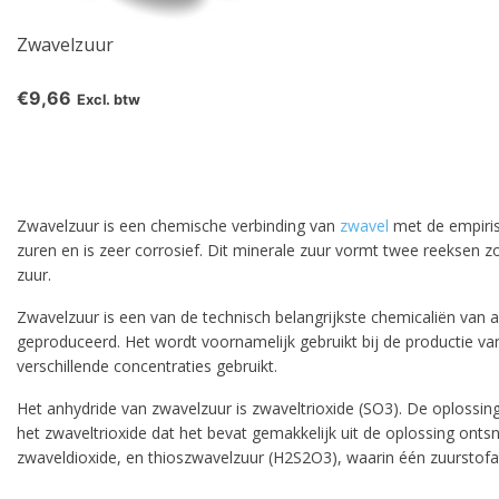
Zwavelzuur
€9,66
Excl. btw
Zwavelzuur is een chemische verbinding van
zwavel
met de empirisc
zuren en is zeer corrosief. Dit minerale zuur vormt twee reeksen z
zuur.
Zwavelzuur is een van de technisch belangrijkste chemicaliën van
geproduceerd. Het wordt voornamelijk gebruikt bij de productie v
verschillende concentraties gebruikt.
Het anhydride van zwavelzuur is zwaveltrioxide (SO3). De oplossi
het zwaveltrioxide dat het bevat gemakkelijk uit de oplossing onts
zwaveldioxide, en thioszwavelzuur (H2S2O3), waarin één zuurstof