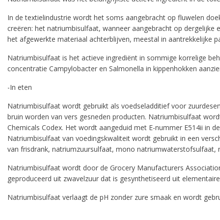
In de textielindustrie wordt het soms aangebracht op fluwelen doe
pro
creëren: het natriumbisulfaat, wanneer aangebracht op dergelijke 
het afgewerkte materiaal achterblijven, meestal in aantrekkelijke p
Natriumbisulfaat is het actieve ingrediënt in sommige korrelige 
concentratie Campylobacter en Salmonella in kippenhokken aanzienl
-In eten
Natriumbisulfaat wordt gebruikt als voedseladditief voor zuurdese
bruin worden van vers gesneden producten. Natriumbisulfaat word
Chemicals Codex. Het wordt aangeduid met E-nummer E514ii in de E
Natriumbisulfaat van voedingskwaliteit wordt gebruikt in een vers
van frisdrank, natriumzuursulfaat, mono natriumwaterstofsulfaat, 
Natriumbisulfaat wordt door de Grocery Manufacturers Association
geproduceerd uit zwavelzuur dat is gesynthetiseerd uit elementair
Natriumbisulfaat verlaagt de pH zonder zure smaak en wordt gebrui