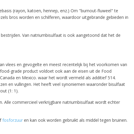
ebasis (rayon, katoen, hennep, enz.) Om "burnout-fluweel" te
 all
ezels bros worden en schilferen, waardoor uitgebrande gebieden in
bestrijden. Van natriumbisulfaat is ook aangetoond dat het de
e
van vlees en gevogelte en meest recentelijk bij het voorkomen van
 food-grade product voldoet ook aan de eisen uit de Food
Canada en Mexico. waar het wordt vermeld als additief 514.
zen en vullingen. Het heeft veel synoniemen waaronder bisulfaat
ut (1: 1).
 Alle commercieel verkrijgbare natriumbisulfaat wordt echter
f
fosforzuur
en kan ook worden gebruikt als middel tegen bruinen.