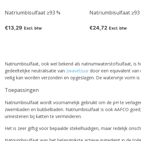
Natriumbisulfaat ≥93 %
Natriumbisulfaat ≥93 
€13,29
€24,72
Excl. btw
Excl. btw
Natriumbisulfaat, ook wel bekend als natriumwaterstofsulfaat, is
gedeeltelijke neutralisatie van
zwavelzuur
door een equivalent van
veilig kan worden verzonden en opgeslagen. De watervrije vorm is
Toepassingen
Natriumbisulfaat wordt voornamelijk gebruikt om de pH te verlage
zwembaden en bubbelbaden. Natriumbisulfaat is ook AAFCO goedgek
urinestenen bij katten te verminderen.
Het is zeer giftig voor bepaalde stekelhuidigen, maar redelijk ons
Natriumbisulfaat was het belangrijkste actieve ingrediënt in de toil