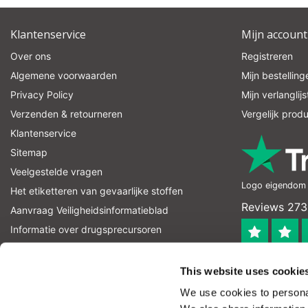
Klantenservice
Mijn account
Over ons
Registreren
Algemene voorwaarden
Mijn bestelling
Privacy Policy
Mijn verlanglijs
Verzenden & retourneren
Vergelijk prod
Klantenservice
Sitemap
Veelgestelde vragen
Logo eigendom v
Het etiketteren van gevaarlijke stoffen
Reviews 273
Aanvraag Veiligheidsinformatieblad
Informatie over drugsprecursoren
informatie over explosievenprecursoren
4.4
RSS-feed
This website uses cookie
Geverifieerd
We use cookies to personal
Let op! Op onze productomschrijvingen kunnen geen recht