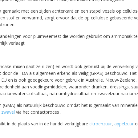
Sign up for our newsletter to stay informed about our new
k gemaakt met een zijden achterkant en een stapel vezels op cellulos
ducts, and receive a 10% discount on your next purchase for
een stof en verwarmd, zorgt ervoor dat de op cellulose gebaseerde v
chemical products from our own brand 😀
atronen.
behandelingen voor pluimveemest die worden gebruikt om ammoniak te 
Subscrib
ijk verlaagt.
Your discount is valid with a minimum order value of €50.00
mcake-mixen (laat ze rijzen) en wordt ook gebruikt bij de verwerking 
t door de FDA als algemeen erkend als veilig (GRAS) beschouwd. Het
U en is ook goedgekeurd voor gebruik in Australië, Nieuw-Zeeland, 
cheidenheid aan voedingsmiddelen, waaronder dranken, dressings, sau
natriumwaterstofsulfaat, natriumhydrosulfaat en zwavelzuur natriumzo
 (GMA) als natuurlijk beschouwd omdat het is gemaakt van mineralen.
e
zwavel
via het contactproces .
kt in de plaats van in de handel verkrijgbare
citroenzuur
,
appelzuur
o