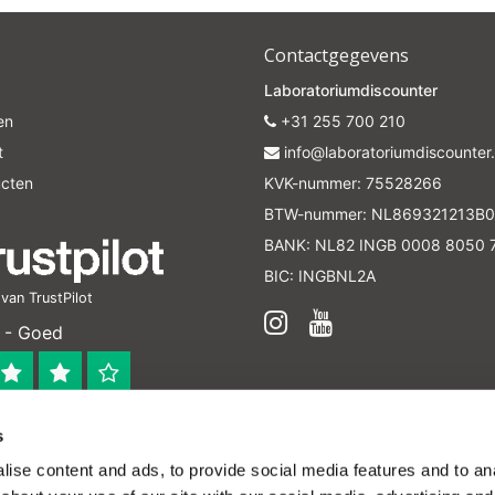
Contactgegevens
Laboratoriumdiscounter
en
+31 255 700 210
t
info@laboratoriumdiscounter.
ucten
KVK-nummer: 75528266
BTW-nummer: NL869321213B0
BANK: NL82 INGB 0008 8050 
BIC: INGBNL2A
an TrustPilot
 - Goed
s
 bedrijf
ise content and ads, to provide social media features and to anal
en verleend worden en zijn enkel ter educatie en/of inform