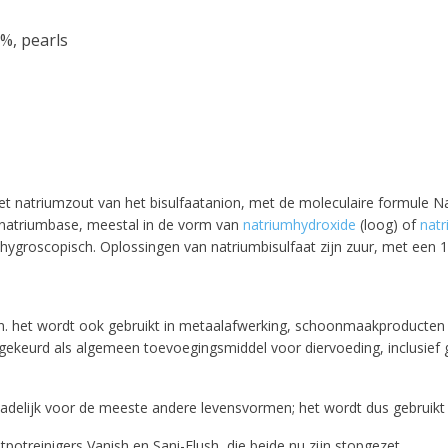
%, pearls
 het natriumzout van het bisulfaatanion, met de moleculaire formule 
 natriumbase, meestal in de vorm van
natriumhydroxide
(loog) of
natr
 hygroscopisch. Oplossingen van natriumbisulfaat zijn zuur, met een
n. het wordt ook gebruikt in metaalafwerking, schoonmaakproducten e
eurd als algemeen toevoegingsmiddel voor diervoeding, inclusief ge
10% discount on your next order
chadelijk voor de meeste andere levensvormen; het wordt dus gebruikt
etpotreinigers Vanish en Sani-Flush, die beide nu zijn stopgezet.