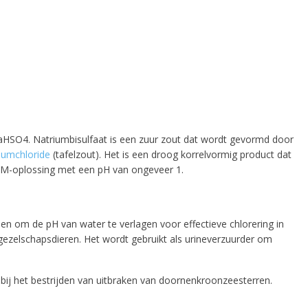
NaHSO4. Natriumbisulfaat is een zuur zout dat wordt gevormd door
iumchloride
(tafelzout). Het is een droog korrelvormig product dat
 1M-oplossing met een pH van ongeveer 1.
n om de pH van water te verlagen voor effectieve chlorering in
zelschapsdieren. Het wordt gebruikt als urineverzuurder om
 bij het bestrijden van uitbraken van doornenkroonzeesterren.