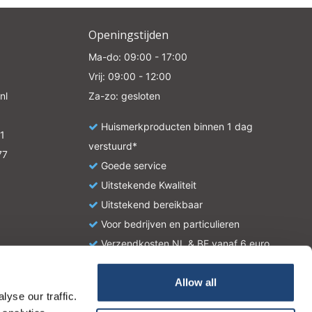
Openingstijden
Ma-do: 09:00 - 17:00
Vrij: 09:00 - 12:00
nl
Za-zo: gesloten
Huismerkproducten binnen 1 dag
1
verstuurd*
77
Goede service
Uitstekende Kwaliteit
Uitstekend bereikbaar
Voor bedrijven en particulieren
Verzendkosten NL & BE vanaf 6 euro
Allow all
yse our traffic.
atie en zijn geen handleiding of omschrijving hoe u het