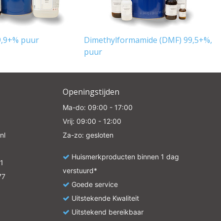
9,9+% puur
Dimethylformamide (DMF) 99,5+%,
puur
Openingstijden
Ma-do: 09:00 - 17:00
Vrij: 09:00 - 12:00
nl
Za-zo: gesloten
Huismerkproducten binnen 1 dag
1
verstuurd*
77
Goede service
Uitstekende Kwaliteit
Uitstekend bereikbaar