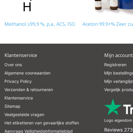
Methanol ≥99,9 %, p.a., ACS, ISO
Aceton 99.9+% Zeer zu
Klantenservice
Mijn account
Over ons
Registreren
Algemene voorwaarden
Mijn bestelling
Privacy Policy
Mijn verlanglijs
Verzenden & retourneren
Vergelijk prod
Klantenservice
Sitemap
Veelgestelde vragen
Logo eigendom v
Het etiketteren van gevaarlijke stoffen
Reviews 273
Aanvraag Veiligheidsinformatieblad