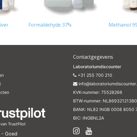
iver
Formaldehyde 37%
Methanol 9
Contactgegevens
Laboratoriumdiscounter
en
+31 255 700 210
t
info@laboratoriumdiscounter.
ucten
KVK-nummer: 75528266
BTW-nummer: NL869321213B0
BANK: NL82 INGB 0008 8050 
BIC: INGBNL2A
an TrustPilot
 - Goed