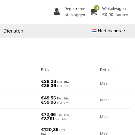
0
Winkelwagen
Registreren
€0,00
of Inloggen
Excl. btw
Diensten
Nederlands
Prijs
Details
€29,23
Excl. btw
Meer
€35,36
Incl. btw
€49,56
Excl. btw
Meer
€59,96
Incl. btw
€72,66
Excl. btw
Meer
€87,91
Incl. btw
€120,35
Excl.
Meer
btw