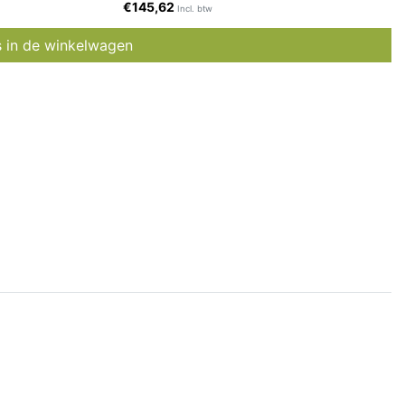
€145,62
Incl. btw
s in de winkelwagen