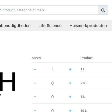
mbenodigdheden
Life Science
Huismerkproducten
Aantal
Product
1 L
2.5 L
5 L
10 L