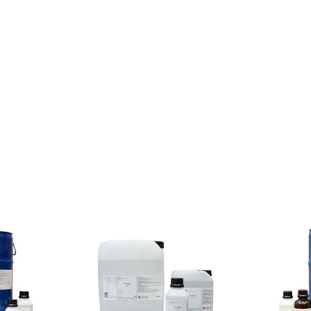
10% discount on your next order
Sign up for our newsletter to stay informed about our new
ducts, and receive a 10% discount on your next purchase for
chemical products from our own brand 😀
Subscrib
Your discount is valid with a minimum order value of €50.00