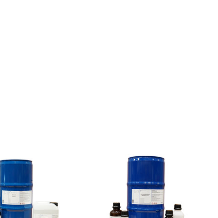
 all
e