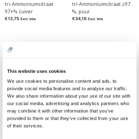
tri-Ammoniumcitraat
tri-Ammoniumcitraat ≥97
97+% zuiver
%, puur
€13,75
€34,19
Excl. btw
Excl. btw
Ammoniumcitraat (NH4) 3 (C6H5O7) is het ammoniumzout van
citroenzuur
. Het bestaat uit drie ammoniumionen (NH4) + en
het citraat-ion (C6H5O7) 3− en vormt kleurloze kristallen die
This website uses cookies
goed oplossen in water.
We use cookies to personalise content and ads, to
Naast triammoniumcitraat is er ook monoammoniumcitraat
provide social media features and to analyse our traffic.
NH4 (C6H7O7) en diammoniumcitraat (NH4) 2 (C6H6O7).
We also share information about your use of our site with
Ammoniumcitraat is in de EU goedgekeurd als
our social media, advertising and analytics partners who
levensmiddelenadditief E 380. Het wordt gebruikt als
may combine it with other information that you’ve
zuurteregelaar en kleurstabilisator in limonades, jam, ingeblikte
provided to them or that they’ve collected from your use
groenten en fruit, gebak, kant-en-klare soepen en diepgevroren
of their services.
vis.