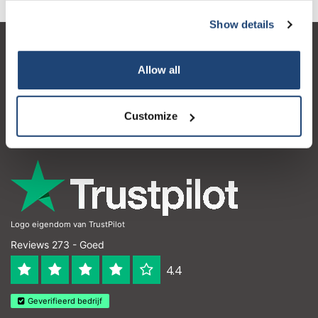
Show details
Klantenservice
Allow all
Mijn account
Contactgegevens
Customize
Openingstijden
Logo eigendom van TrustPilot
Reviews 273 - Goed
4.4
Geverifieerd bedrijf