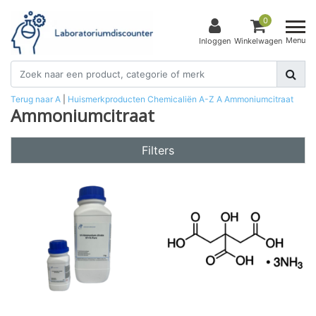
0
Menu
Inloggen
Winkelwagen
Terug naar A
|
Huismerkproducten
Chemicaliën
A-Z
A
Ammoniumcitraat
Ammoniumcitraat
Filters