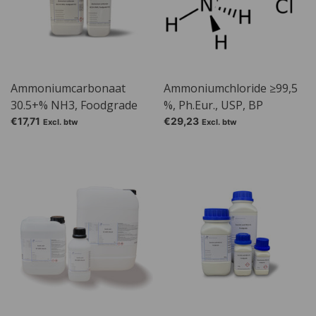
Ammoniumcarbonaat
Ammoniumchloride ≥99,5
30.5+% NH3, Foodgrade
%, Ph.Eur., USP, BP
FCC
€17,71
€29,23
Excl. btw
Excl. btw