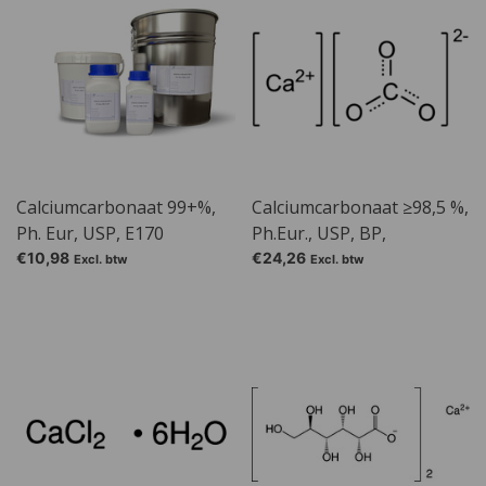
Calciumcarbonaat 99+%,
Calciumcarbonaat ≥98,5 %,
Ph. Eur, USP, E170
Ph.Eur., USP, BP,
precipitated
€10,98
€24,26
Excl. btw
Excl. btw