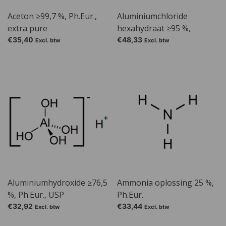
Aceton ≥99,7 %, Ph.Eur.,
Aluminiumchloride
extra pure
hexahydraat ≥95 %,
Ph.Eur., USP
€35,40
€48,33
Excl. btw
Excl. btw
Aluminiumhydroxide ≥76,5
Ammonia oplossing 25 %,
%, Ph.Eur., USP
Ph.Eur.
€32,92
€33,44
Excl. btw
Excl. btw