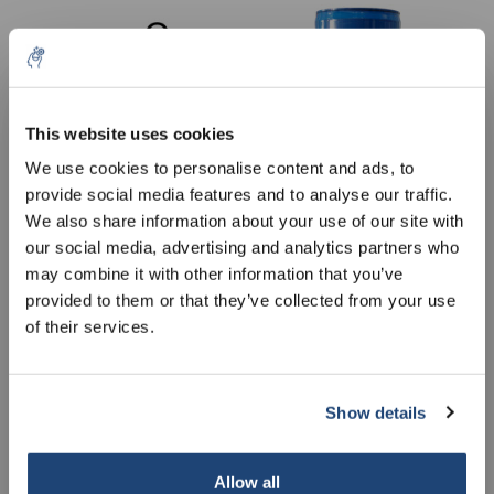
10% discount on your next
order
This website uses cookies
We use cookies to personalise content and ads, to
provide social media features and to analyse our traffic.
Sign up for our newsletter to stay
We also share information about your use of our site with
informed about our new products, and
Benzoëzuur ≥99,5 %,
Benzylalcohol 99,95+%
our social media, advertising and analytics partners who
receive a 10% discount on your next
Ph.Eur., USP, BP
FCC, USP, Ph. Eur, BP,
may combine it with other information that you’ve
purchase for all chemical products from
Ultra Pure
€36,67
€15,95
Excl. btw
Excl. btw
provided to them or that they’ve collected from your use
our own brand 😀
of their services.
Show details
Subscribe
Allow all