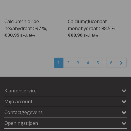
Calciumchloride
Calciumgluconaat
hexahydraat ≥97 %,
monohydraat ≥98,5 %,
Ph.Eur.
Ph.Eur.
€30,95
€68,96
Excl. btw
Excl. btw
...
1
2
3
4
5
6
Klantenservice
Mijn account
Contactgegevens
Openingstijden