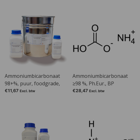
Ammoniumbicarbonaat
Ammoniumbicarbonaat
98+%, puur, foodgrade,
≥98 %, Ph.Eur., BP
E503ii
€11,67
€28,47
Excl. btw
Excl. btw