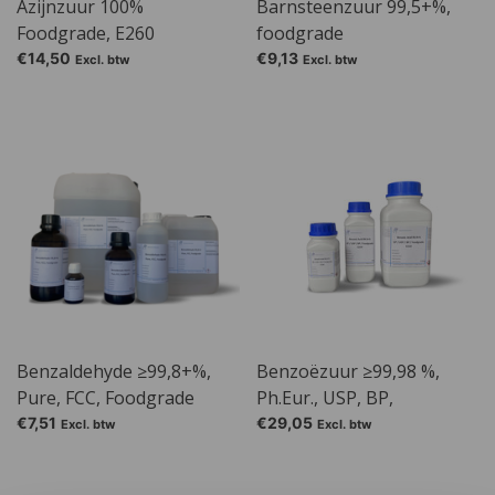
Azijnzuur 100%
Barnsteenzuur 99,5+%,
Foodgrade, E260
foodgrade
€14,50
€9,13
Excl. btw
Excl. btw
Benzaldehyde ≥99,8+%,
Benzoëzuur ≥99,98 %,
Pure, FCC, Foodgrade
Ph.Eur., USP, BP,
Foodgrade, E210
€7,51
€29,05
Excl. btw
Excl. btw