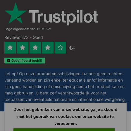
Logo eigendom van TrustPilot
Reviews 273 - Goed
4.4
Geverifieerd bedrijf
Let op! Op onze productomschrijvingen kunnen geen rechten
verleend worden en zijn enkel ter educatie en/of informatie en
zijn geen handleiding of omschrijving hoe u het product kan en
mag gebruiken. U bent zelf verantwoordelijk voor het
toepassen van eventuele nationale en internationale wetgeving
omtrent het gebruik van chemicaliën.
Door het gebruiken van onze website, ga je akkoord
met het gebruik van cookies om onze website te
Copyright © 2026 - Laboratorium Discounter - All rights reserved - Theme by
verbeteren.
InStijl Media
|
Alle bedragen zijn exclusief BTW